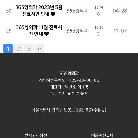
365항외과 2023년 5월
109
30
365항외과
04-28
진료시간 안내
6
365항외과 11월 진료시
108
29
365항외과
11-07
간 안내
3
2
3
1
365항외과
사업자등록번호 : 425-90-00103
대표자 : 박찬호 외 1명
Tel. 02-900-0365
서울특별시 강북구 도봉로 333, 8층(수유동)
환자권리장전
비급여진료비