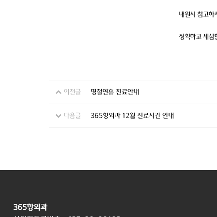
내원시 참고하
정확하고 세심한
이전글
명절연휴 진료안내
다음글
365항외과 12월 진료시간 안내
365항외과