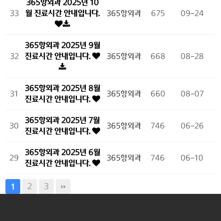
365항외과 2025년 10
33
월 진료시간 안내입니다.
365항외과
675
09-24
365항외과 2025년 9월
32
진료시간 안내입니다.
365항외과
668
08-28
365항외과 2025년 8월
31
365항외과
660
08-07
진료시간 안내입니다.
365항외과 2025년 7월
30
365항외과
746
06-26
진료시간 안내입니다.
365항외과 2025년 6월
29
365항외과
746
06-10
진료시간 안내입니다.
2
3
1