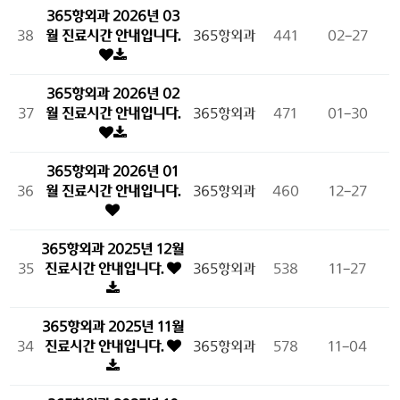
365항외과 2026년 03
38
월 진료시간 안내입니다.
365항외과
441
02-27
365항외과 2026년 02
37
월 진료시간 안내입니다.
365항외과
471
01-30
365항외과 2026년 01
36
월 진료시간 안내입니다.
365항외과
460
12-27
365항외과 2025년 12월
35
진료시간 안내입니다.
365항외과
538
11-27
365항외과 2025년 11월
34
진료시간 안내입니다.
365항외과
578
11-04