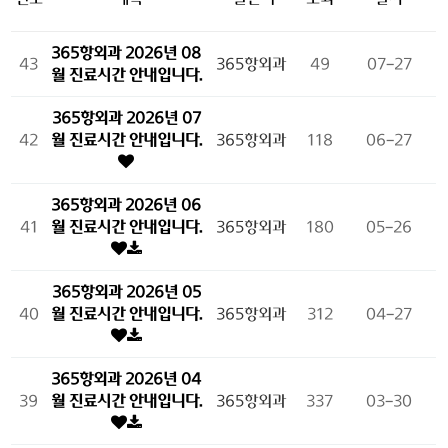
365항외과 2026년 08
43
365항외과
49
07-27
월 진료시간 안내입니다.
365항외과 2026년 07
42
월 진료시간 안내입니다.
365항외과
118
06-27
365항외과 2026년 06
41
월 진료시간 안내입니다.
365항외과
180
05-26
365항외과 2026년 05
40
월 진료시간 안내입니다.
365항외과
312
04-27
365항외과 2026년 04
39
월 진료시간 안내입니다.
365항외과
337
03-30