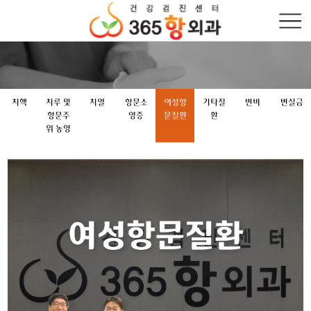
치핵
치루 및
치열
항문소
여성항
기타질
변비
변실금
항문주
양증
문질환
환
위 농양